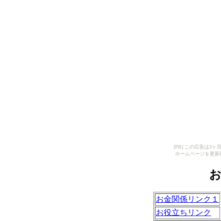
[PR] この広告は
ホームページを更新
お
お金関係リンク１
お役立ちリンク