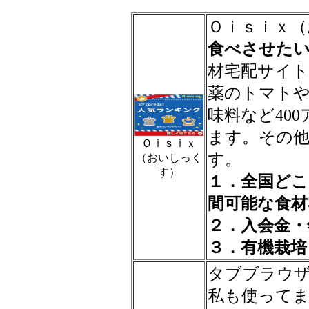
Ｏｉｓｉｘ（
食べさせた
材宅配サイト
薬のトマト
味料など40
ます。その
Ｏｉｓｉｘ
す。
（おいしっく
す）
１．全国どこ
間可能な食材
２．入会金・
３．有機栽培
タブブラウ
私も使って