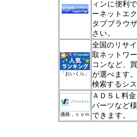
ィンに便利
ーネットエ
タブブラウ
さい。
全国のリサ
取ネットワ
コンなど、買
が選べます
「おいくら」
検索するシ
ＡＤＳＬ料金
パーツなど
できます。
価格．ｃｏｍ